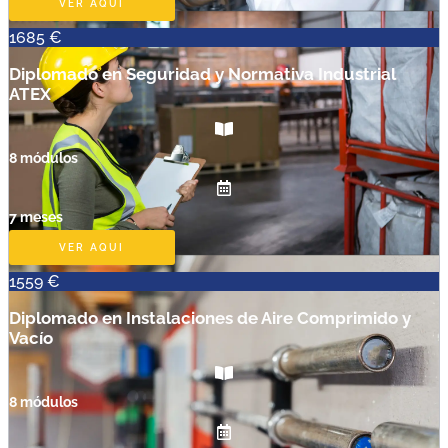
VER AQUI
1685 €
Diplomado en Seguridad y Normativa Industrial
ATEX
8 módulos
7 meses
VER AQUI
1559 €
Diplomado en Instalaciones de Aire Comprimido y
Vacío
8 módulos