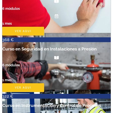
6 módulos
1 mes
VER AQUI
368 €
Curso en Seguridad en Instalaciones a Presión
6 módulos
1 mes
VER AQUI
322 €
Curso en Instrumentación y Control de Procesos