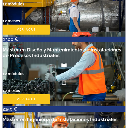
12 módulos
12 meses
VER AQUI
2300 €
Máster en Diseño y Mantenimiento de Instalaciones
de Procesos Industriales
12 módulos
12 meses
VER AQUI
2150 €
Máster en Ingeniería de Instalaciones Industriales