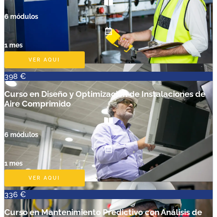
6 módulos
1 mes
VER AQUI
398 €
Curso en Diseño y Optimización de Instalaciones de
Aire Comprimido
6 módulos
1 mes
VER AQUI
336 €
Curso en Mantenimiento Predictivo con Análisis de