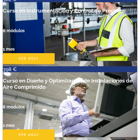
Curso en Instrumentación y Control de Procesos
6 módulos
1 mes
VER AQUI
398 €
Curso en Diseño y Optimización de Instalaciones de
Aire Comprimido
6 módulos
1 mes
VER AQUI