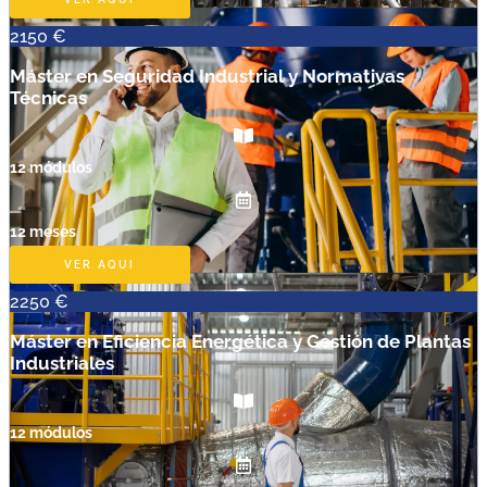
2150 €
Máster en Seguridad Industrial y Normativas
Técnicas
12 módulos
12 meses
VER AQUI
2250 €
Máster en Eficiencia Energética y Gestión de Plantas
Industriales
12 módulos