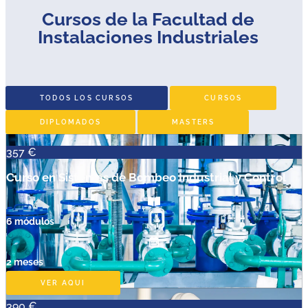
Cursos de la Facultad de
Instalaciones Industriales
TODOS LOS CURSOS
CURSOS
DIPLOMADOS
MASTERS
357 €
Curso en Sistemas de Bombeo Industrial y Control
6 módulos
2 meses
VER AQUI
390 €