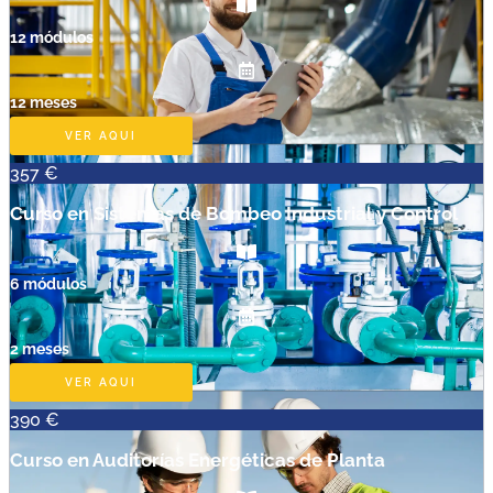
12 módulos
12 meses
VER AQUI
357 €
Curso en Sistemas de Bombeo Industrial y Control
6 módulos
2 meses
VER AQUI
390 €
Curso en Auditorías Energéticas de Planta