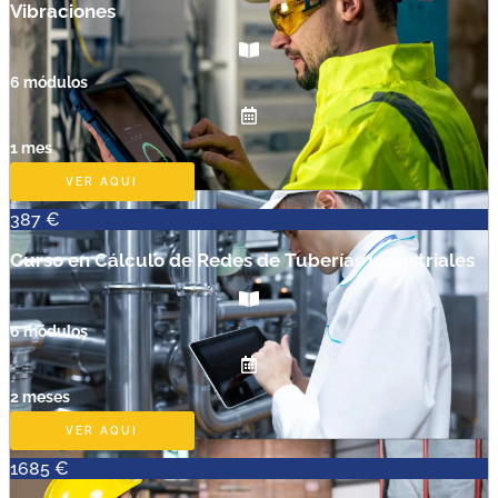
Vibraciones
6 módulos
1 mes
VER AQUI
387 €
Curso en Cálculo de Redes de Tuberías Industriales
6 módulos
2 meses
VER AQUI
1685 €