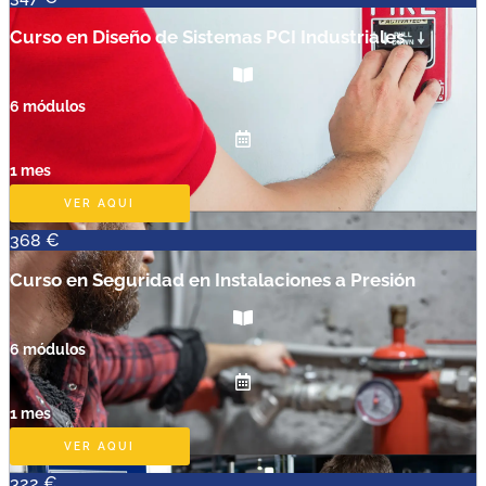
Curso en Diseño de Sistemas PCI Industriales
6 módulos
1 mes
VER AQUI
368 €
Curso en Seguridad en Instalaciones a Presión
6 módulos
1 mes
VER AQUI
322 €