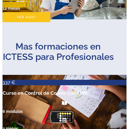
12 meses
VER AQUI
Mas formaciones en
ICTESS para Profesionales
337 €
Curso en Control de Costes con EVM
6 módulos
2 meses