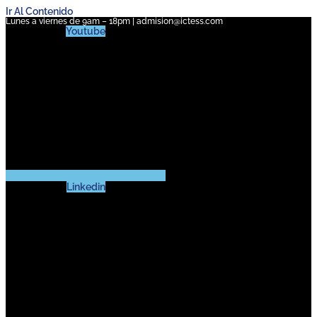
Ir Al Contenido
Lunes a viernes de 9am – 18pm | admision@ictess.com
Youtube
Linkedin