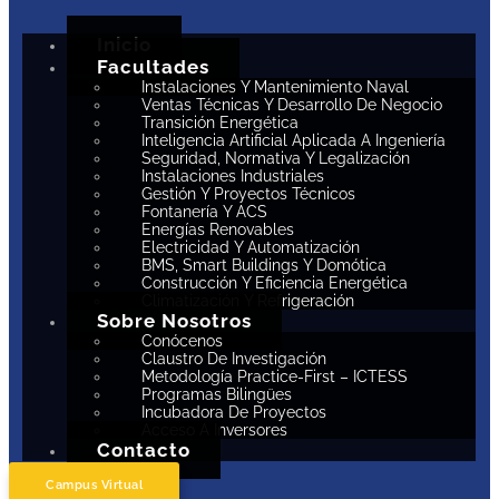
Inicio
Facultades
Instalaciones Y Mantenimiento Naval
Ventas Técnicas Y Desarrollo De Negocio
Transición Energética
Inteligencia Artificial Aplicada A Ingeniería
Seguridad, Normativa Y Legalización
Instalaciones Industriales
Gestión Y Proyectos Técnicos
Fontanería Y ACS
Energías Renovables
Electricidad Y Automatización
BMS, Smart Buildings Y Domótica
Construcción Y Eficiencia Energética
Climatización Y Refrigeración
Sobre Nosotros
Conócenos
Claustro De Investigación
Metodología Practice-First – ICTESS
Programas Bilingües
Incubadora De Proyectos
Acceso A Inversores
Contacto
Campus Virtual