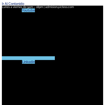
Ir Al Contenido
Lunes a viernes de 9am – 18pm | admision@ictess.com
Youtube
Linkedin