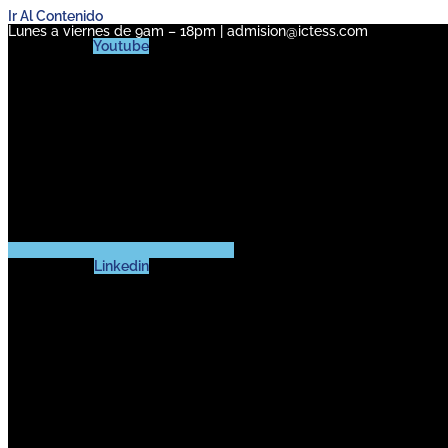
Ir Al Contenido
Lunes a viernes de 9am – 18pm | admision@ictess.com
Youtube
Linkedin