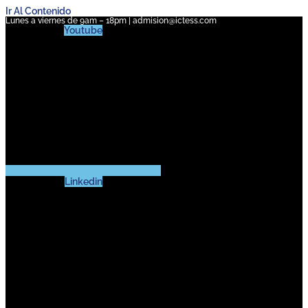
Ir Al Contenido
Lunes a viernes de 9am – 18pm | admision@ictess.com
Youtube
Linkedin