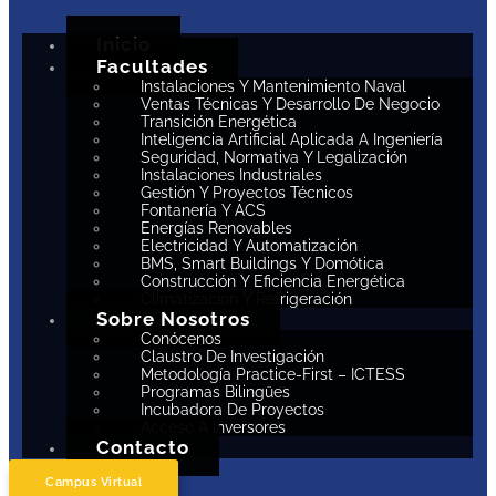
Inicio
Facultades
Instalaciones Y Mantenimiento Naval
Ventas Técnicas Y Desarrollo De Negocio
Transición Energética
Inteligencia Artificial Aplicada A Ingeniería
Seguridad, Normativa Y Legalización
Instalaciones Industriales
Gestión Y Proyectos Técnicos
Fontanería Y ACS
Energías Renovables
Electricidad Y Automatización
BMS, Smart Buildings Y Domótica
Construcción Y Eficiencia Energética
Climatización Y Refrigeración
Sobre Nosotros
Conócenos
Claustro De Investigación
Metodología Practice-First – ICTESS
Programas Bilingües
Incubadora De Proyectos
Acceso A Inversores
Contacto
Campus Virtual