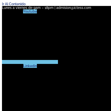
Ir Al Contenido
Lunes a viernes de 9am – 18pm | admision@ictess.com
Youtube
Linkedin