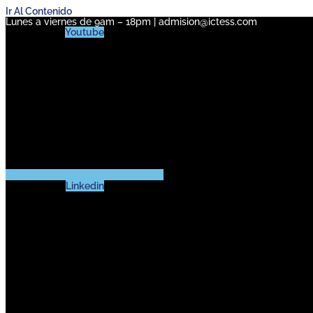
Ir Al Contenido
Lunes a viernes de 9am – 18pm | admision@ictess.com
Youtube
Linkedin