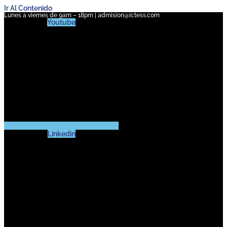
Ir Al Contenido
Lunes a viernes de 9am – 18pm | admision@ictess.com
Youtube
Linkedin