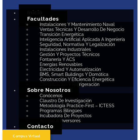
Inicio
Facultades
Instalaciones Y Mantenimiento Naval
Ventas Técnicas Y Desarrollo De Negocio
Transición Energética
Inteligencia Artificial Aplicada A Ingeniería
Seguridad, Normativa Y Legalización
Instalaciones Industriales
Gestión Y Proyectos Técnicos
Fontanería Y ACS
Energías Renovables
Electricidad Y Automatización
BMS, Smart Buildings Y Domótica
Construcción Y Eficiencia Energética
Climatización Y Refrigeración
Sobre Nosotros
Conócenos
Claustro De Investigación
Metodología Practice-First – ICTESS
Programas Bilingües
Incubadora De Proyectos
Acceso A Inversores
Contacto
Campus Virtual