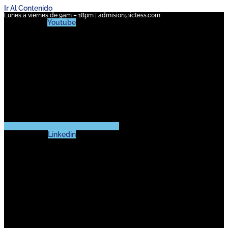
Ir Al Contenido
Lunes a viernes de 9am – 18pm | admision@ictess.com
Youtube
Linkedin