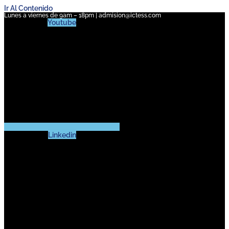
Ir Al Contenido
Lunes a viernes de 9am – 18pm | admision@ictess.com
Youtube
Linkedin