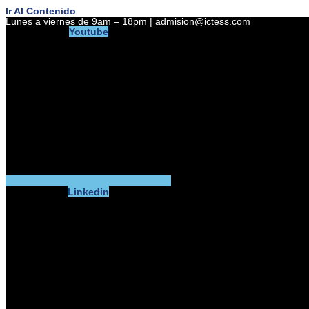
Ir Al Contenido
Lunes a viernes de 9am – 18pm | admision@ictess.com
Youtube
Linkedin