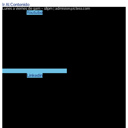
Ir Al Contenido
Lunes a viernes de 9am – 18pm | admision@ictess.com
Youtube
Linkedin