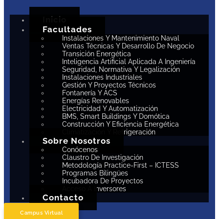
Inicio
Facultades
Instalaciones Y Mantenimiento Naval
Ventas Técnicas Y Desarrollo De Negocio
Transición Energética
Inteligencia Artificial Aplicada A Ingeniería
Seguridad, Normativa Y Legalización
Instalaciones Industriales
Gestión Y Proyectos Técnicos
Fontanería Y ACS
Energías Renovables
Electricidad Y Automatización
BMS, Smart Buildings Y Domótica
Construcción Y Eficiencia Energética
Climatización Y Refrigeración
Sobre Nosotros
Conócenos
Claustro De Investigación
Metodología Practice-First – ICTESS
Programas Bilingües
Incubadora De Proyectos
Acceso A Inversores
Contacto
Campus Virtual