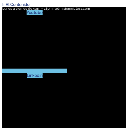
Ir Al Contenido
Lunes a viernes de 9am – 18pm | admision@ictess.com
Youtube
Linkedin