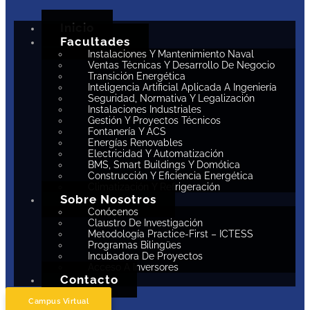
Inicio
Facultades
Instalaciones Y Mantenimiento Naval
Ventas Técnicas Y Desarrollo De Negocio
Transición Energética
Inteligencia Artificial Aplicada A Ingeniería
Seguridad, Normativa Y Legalización
Instalaciones Industriales
Gestión Y Proyectos Técnicos
Fontanería Y ACS
Energías Renovables
Electricidad Y Automatización
BMS, Smart Buildings Y Domótica
Construcción Y Eficiencia Energética
Climatización Y Refrigeración
Sobre Nosotros
Conócenos
Claustro De Investigación
Metodología Practice-First – ICTESS
Programas Bilingües
Incubadora De Proyectos
Acceso A Inversores
Contacto
Campus Virtual