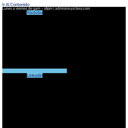
Ir Al Contenido
Lunes a viernes de 9am – 18pm | admision@ictess.com
Youtube
Linkedin