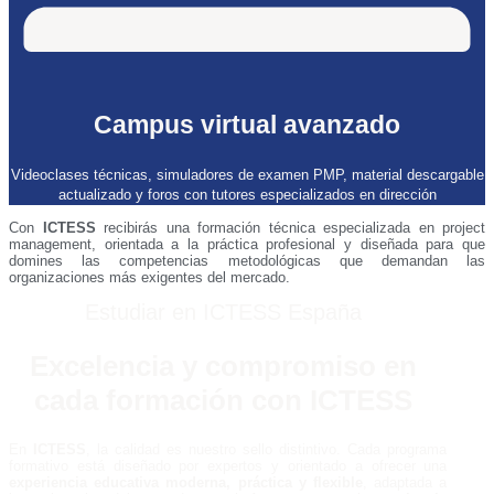
Campus virtual avanzado
Videoclases técnicas, simuladores de examen PMP, material descargable
actualizado y foros con tutores especializados en dirección
Con
ICTESS
recibirás una formación técnica especializada en project
management, orientada a la práctica profesional y diseñada para que
domines las competencias metodológicas que demandan las
organizaciones más exigentes del mercado.
Estudiar en ICTESS España
Excelencia y compromiso en
cada formación con ICTESS
En
ICTESS
, la calidad es nuestro sello distintivo. Cada programa
formativo está diseñado por expertos y orientado a ofrecer una
experiencia educativa moderna, práctica y flexible
, adaptada a