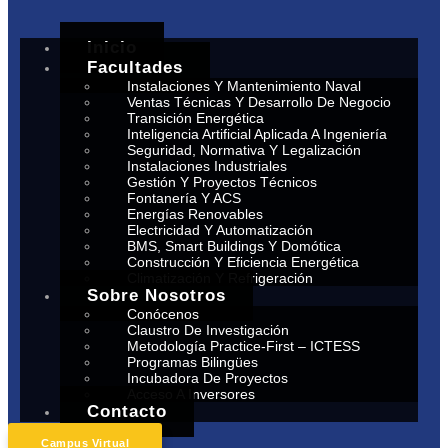
Inicio
Facultades
Instalaciones Y Mantenimiento Naval
Ventas Técnicas Y Desarrollo De Negocio
Transición Energética
Inteligencia Artificial Aplicada A Ingeniería
Seguridad, Normativa Y Legalización
Instalaciones Industriales
Gestión Y Proyectos Técnicos
Fontanería Y ACS
Energías Renovables
Electricidad Y Automatización
BMS, Smart Buildings Y Domótica
Construcción Y Eficiencia Energética
Climatización Y Refrigeración
Sobre Nosotros
Conócenos
Claustro De Investigación
Metodología Practice-First – ICTESS
Programas Bilingües
Incubadora De Proyectos
Acceso A Inversores
Contacto
Campus Virtual