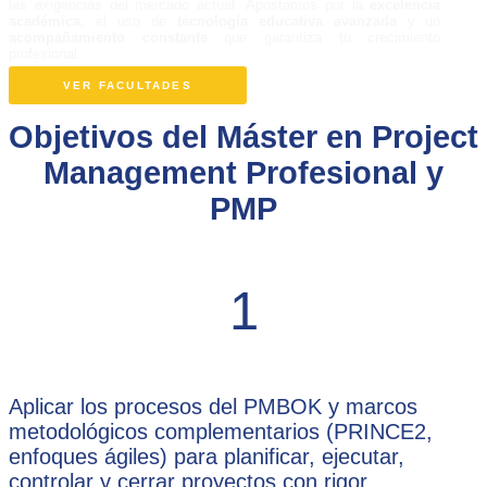
las exigencias del mercado actual. Apostamos por la
excelencia
académica
, el uso de
tecnología educativa avanzada
y un
acompañamiento constante
que garantiza tu crecimiento
profesional.
VER FACULTADES
Objetivos del Máster en Project
Management Profesional y
PMP
1
Aplicar los procesos del PMBOK y marcos
metodológicos complementarios (PRINCE2,
enfoques ágiles) para planificar, ejecutar,
controlar y cerrar proyectos con rigor