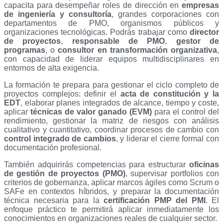
capacita para desempeñar roles de dirección en
empresas
de ingeniería y consultoría
, grandes corporaciones con
departamentos de PMO, organismos públicos y
organizaciones tecnológicas. Podrás trabajar como
director
de proyectos
,
responsable de PMO
,
gestor de
programas
, o
consultor en transformación organizativa
,
con capacidad de liderar equipos multidisciplinares en
entornos de alta exigencia.
La formación te prepara para gestionar el ciclo completo de
proyectos complejos: definir el
acta de constitución y la
EDT
, elaborar planes integrados de alcance, tiempo y coste,
aplicar
técnicas de valor ganado (EVM)
para el control del
rendimiento, gestionar la matriz de riesgos con análisis
cualitativo y cuantitativo, coordinar procesos de cambio con
control integrado de cambios
, y liderar el cierre formal con
documentación profesional.
También adquirirás competencias para estructurar
oficinas
de gestión de proyectos (PMO)
, supervisar portfolios con
criterios de gobernanza, aplicar marcos ágiles como Scrum o
SAFe en contextos híbridos, y preparar la documentación
técnica necesaria para la
certificación PMP del PMI
. El
enfoque práctico te permitirá aplicar inmediatamente los
conocimientos en organizaciones reales de cualquier sector.