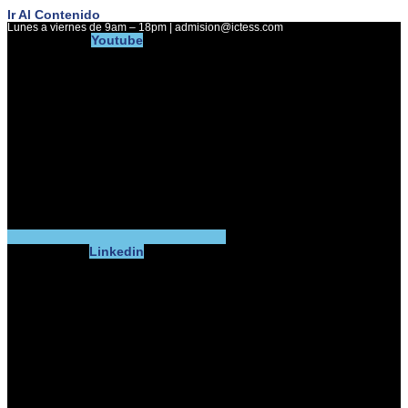
Ir Al Contenido
Lunes a viernes de 9am – 18pm | admision@ictess.com
Youtube
Linkedin