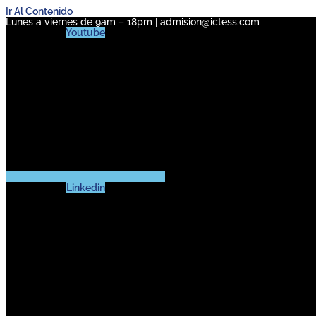
Ir Al Contenido
Lunes a viernes de 9am – 18pm | admision@ictess.com
Youtube
Linkedin