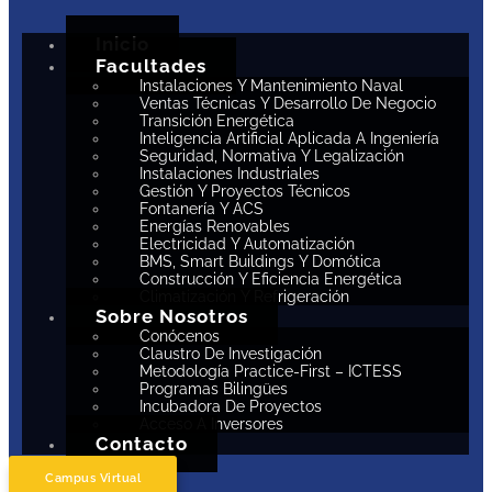
Inicio
Facultades
Instalaciones Y Mantenimiento Naval
Ventas Técnicas Y Desarrollo De Negocio
Transición Energética
Inteligencia Artificial Aplicada A Ingeniería
Seguridad, Normativa Y Legalización
Instalaciones Industriales
Gestión Y Proyectos Técnicos
Fontanería Y ACS
Energías Renovables
Electricidad Y Automatización
BMS, Smart Buildings Y Domótica
Construcción Y Eficiencia Energética
Climatización Y Refrigeración
Sobre Nosotros
Conócenos
Claustro De Investigación
Metodología Practice-First – ICTESS
Programas Bilingües
Incubadora De Proyectos
Acceso A Inversores
Contacto
Campus Virtual