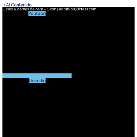
Ir Al Contenido
Lunes a viernes de 9am – 18pm | admision@ictess.com
Youtube
Linkedin