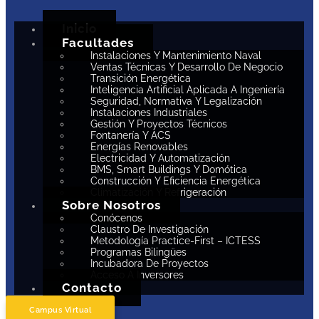
Inicio
Facultades
Instalaciones Y Mantenimiento Naval
Ventas Técnicas Y Desarrollo De Negocio
Transición Energética
Inteligencia Artificial Aplicada A Ingeniería
Seguridad, Normativa Y Legalización
Instalaciones Industriales
Gestión Y Proyectos Técnicos
Fontanería Y ACS
Energías Renovables
Electricidad Y Automatización
BMS, Smart Buildings Y Domótica
Construcción Y Eficiencia Energética
Climatización Y Refrigeración
Sobre Nosotros
Conócenos
Claustro De Investigación
Metodología Practice-First – ICTESS
Programas Bilingües
Incubadora De Proyectos
Acceso A Inversores
Contacto
Campus Virtual