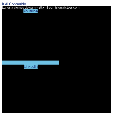
Ir Al Contenido
Lunes a viernes de 9am – 18pm | admision@ictess.com
Youtube
Linkedin