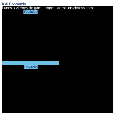
Ir Al Contenido
Lunes a viernes de 9am – 18pm | admision@ictess.com
Youtube
Linkedin