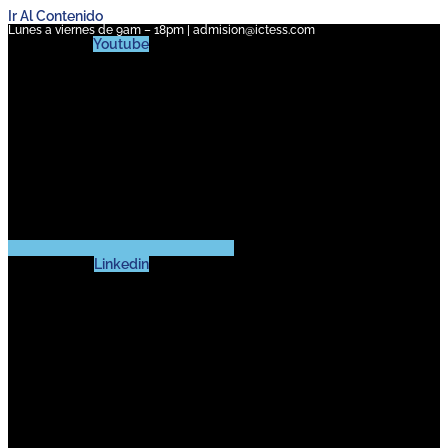
Ir Al Contenido
Lunes a viernes de 9am – 18pm | admision@ictess.com
Youtube
Linkedin