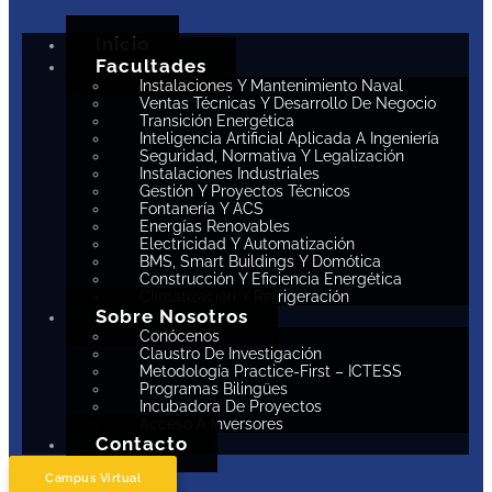
Inicio
Facultades
Instalaciones Y Mantenimiento Naval
Ventas Técnicas Y Desarrollo De Negocio
Transición Energética
Inteligencia Artificial Aplicada A Ingeniería
Seguridad, Normativa Y Legalización
Instalaciones Industriales
Gestión Y Proyectos Técnicos
Fontanería Y ACS
Energías Renovables
Electricidad Y Automatización
BMS, Smart Buildings Y Domótica
Construcción Y Eficiencia Energética
Climatización Y Refrigeración
Sobre Nosotros
Conócenos
Claustro De Investigación
Metodología Practice-First – ICTESS
Programas Bilingües
Incubadora De Proyectos
Acceso A Inversores
Contacto
Campus Virtual