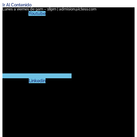
Ir Al Contenido
Lunes a viernes de 9am – 18pm | admision@ictess.com
Youtube
Linkedin