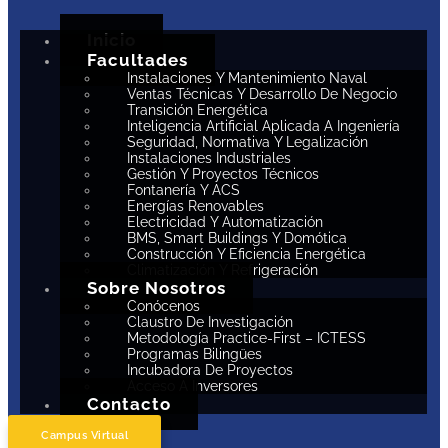
Inicio
Facultades
Instalaciones Y Mantenimiento Naval
Ventas Técnicas Y Desarrollo De Negocio
Transición Energética
Inteligencia Artificial Aplicada A Ingeniería
Seguridad, Normativa Y Legalización
Instalaciones Industriales
Gestión Y Proyectos Técnicos
Fontanería Y ACS
Energías Renovables
Electricidad Y Automatización
BMS, Smart Buildings Y Domótica
Construcción Y Eficiencia Energética
Climatización Y Refrigeración
Sobre Nosotros
Conócenos
Claustro De Investigación
Metodología Practice-First – ICTESS
Programas Bilingües
Incubadora De Proyectos
Acceso A Inversores
Contacto
Campus Virtual