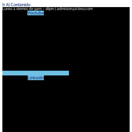
Ir Al Contenido
Lunes a viernes de 9am – 18pm | admision@ictess.com
Youtube
Linkedin